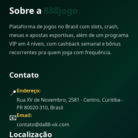
Sobre a
888jogo
Plataforma de jogos no Brasil com slots, crash,
mesas e apostas esportivas, além de um programa
VIP em 4 níveis, com cashback semanal e bônus
recorrentes pra quem joga com frequência.
Contato
Endereço:
📍
Rua XV de Novembro, 2581 - Centro, Curitiba -
PR 80020-310, Brasil
Email:
📧
contato@da88-ok.com
Localização