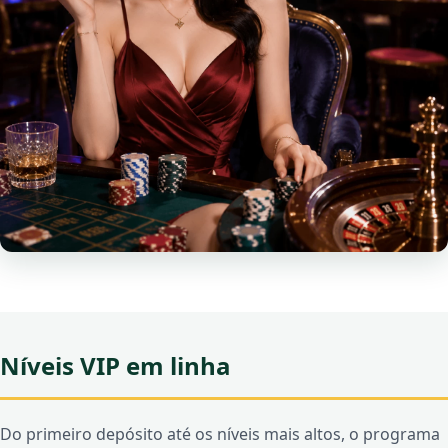
Níveis VIP em linha
Do primeiro depósito até os níveis mais altos, o programa