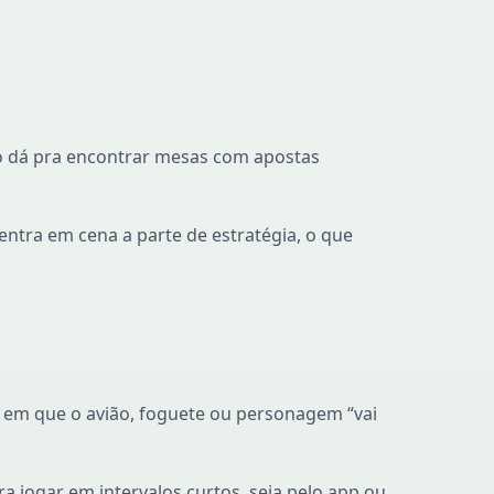
tão dá pra encontrar mesas com apostas
entra em cena a parte de estratégia, o que
 em que o avião, foguete ou personagem “vai
a jogar em intervalos curtos, seja pelo app ou