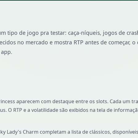
tipo de jogo pra testar: caça‑níqueis, jogos de crash
ecidos no mercado e mostra RTP antes de começar, o 
 app.
rincess aparecem com destaque entre os slots. Cada um tr
us. O RTP e a volatilidade são exibidos na tela de informaçã
ucky Lady's Charm completam a lista de clássicos, disponív