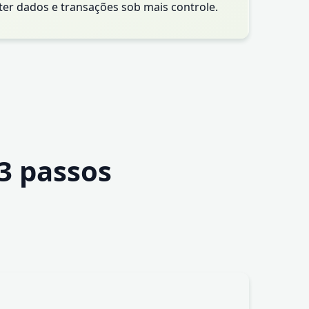
er dados e transações sob mais controle.
3 passos