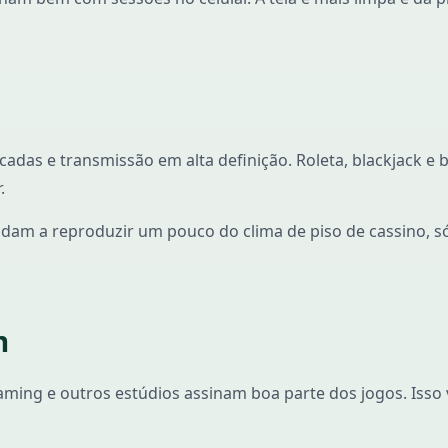
icadas e transmissão em alta definição. Roleta, blackjack e
.
udam a reproduzir um pouco do clima de piso de cassino, s
m
ing e outros estúdios assinam boa parte dos jogos. Isso va