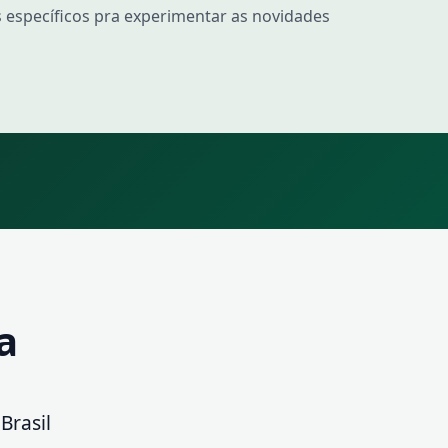
 específicos pra experimentar as novidades
a
Brasil