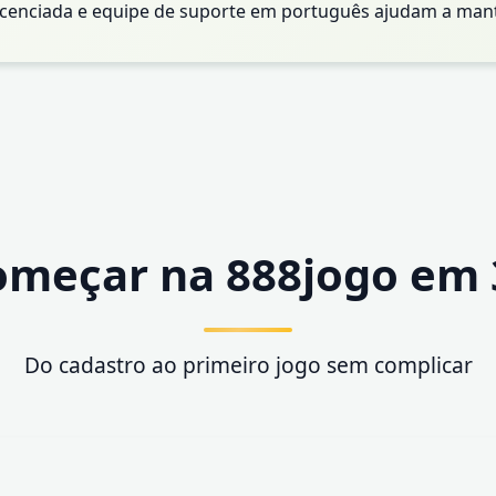
icenciada e equipe de suporte em português ajudam a mant
meçar na 888jogo em 
Do cadastro ao primeiro jogo sem complicar