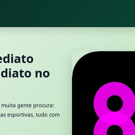
ediato
ediato no
 muita gente procura:
tas esportivas, tudo com