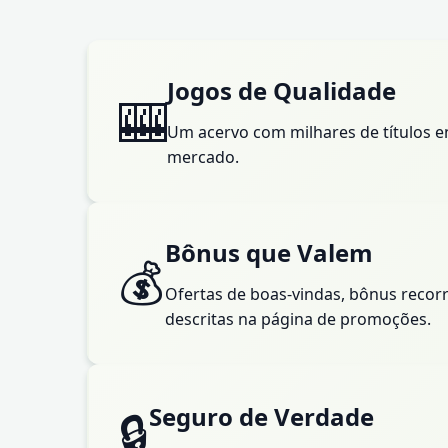
Jogos de Qualidade
🎰
Um acervo com milhares de títulos en
mercado.
Bônus que Valem
💰
Ofertas de boas‑vindas, bônus recor
descritas na página de promoções.
Seguro de Verdade
🔒