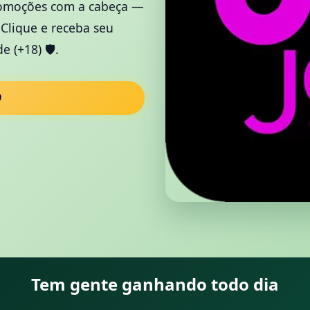
promoções com a cabeça —
 Clique e receba seu
 (+18) 🛡️.
9
Tem gente ganhando todo dia