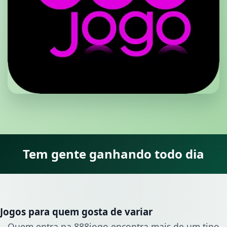
Tem gente ganhando todo dia
Jogos para quem gosta de variar
Quem entra na 888jogo encontra mais de um tipo