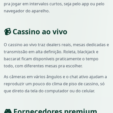
pra jogar em intervalos curtos, seja pelo app ou pelo
navegador do aparelho.
📹 Cassino ao vivo
O cassino ao vivo traz dealers reais, mesas dedicadas e
transmissão em alta definição. Roleta, blackjack e
baccarat ficam disponíveis praticamente o tempo
todo, com diferentes mesas pra escolher.
As câmeras em vários ângulos e o chat ativo ajudam a
reproduzir um pouco do clima de piso de cassino, só
que direto da tela do computador ou do celular.
🎮 Fornecedores premium