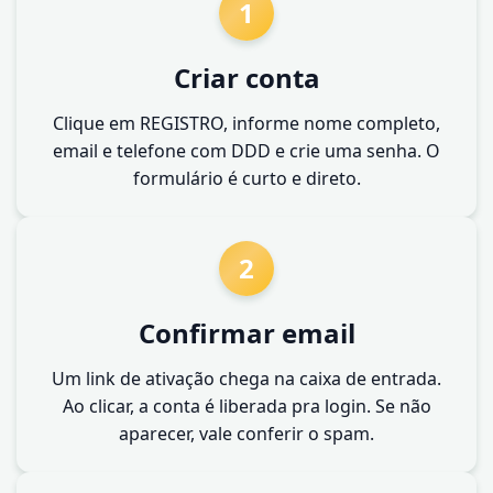
1
Criar conta
Clique em REGISTRO, informe nome completo,
email e telefone com DDD e crie uma senha. O
formulário é curto e direto.
2
Confirmar email
Um link de ativação chega na caixa de entrada.
Ao clicar, a conta é liberada pra login. Se não
aparecer, vale conferir o spam.