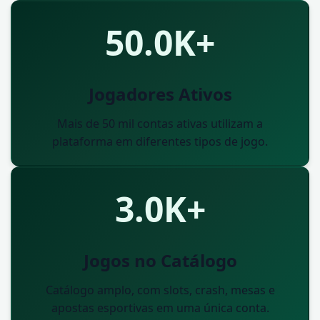
50.0K+
Jogadores Ativos
Mais de 50 mil contas ativas utilizam a
plataforma em diferentes tipos de jogo.
3.0K+
Jogos no Catálogo
Catálogo amplo, com slots, crash, mesas e
apostas esportivas em uma única conta.