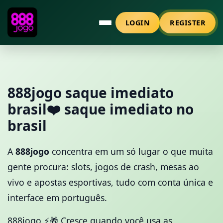
LOGIN
REGISTER
888jogo saque imediato
brasil❤️ saque imediato no
brasil
A
888jogo
concentra em um só lugar o que muita
gente procura: slots, jogos de crash, mesas ao
vivo e apostas esportivas, tudo com conta única e
interface em português.
888jogo ⚡️🎁 Cresce quando você usa as