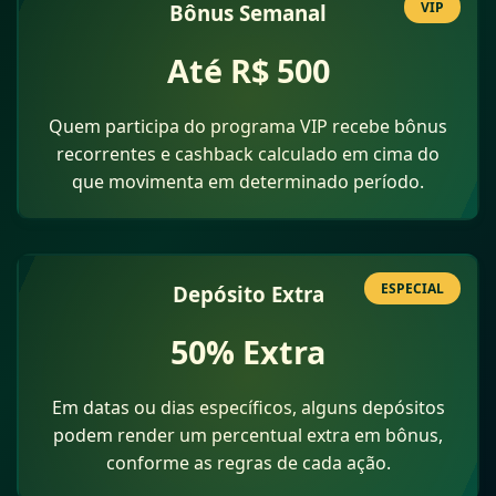
VIP
Bônus Semanal
Até R$ 500
Quem participa do programa VIP recebe bônus
recorrentes e cashback calculado em cima do
que movimenta em determinado período.
ESPECIAL
Depósito Extra
50% Extra
Em datas ou dias específicos, alguns depósitos
podem render um percentual extra em bônus,
conforme as regras de cada ação.