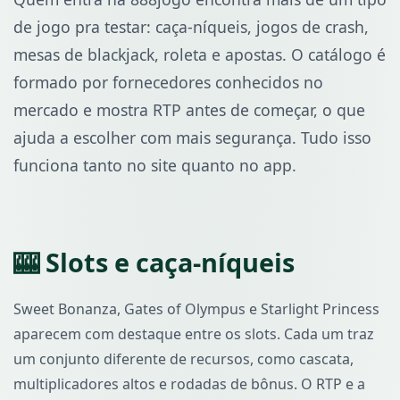
de jogo pra testar: caça‑níqueis, jogos de crash,
mesas de blackjack, roleta e apostas. O catálogo é
formado por fornecedores conhecidos no
mercado e mostra RTP antes de começar, o que
ajuda a escolher com mais segurança. Tudo isso
funciona tanto no site quanto no app.
🎰 Slots e caça-níqueis
Sweet Bonanza, Gates of Olympus e Starlight Princess
aparecem com destaque entre os slots. Cada um traz
um conjunto diferente de recursos, como cascata,
multiplicadores altos e rodadas de bônus. O RTP e a