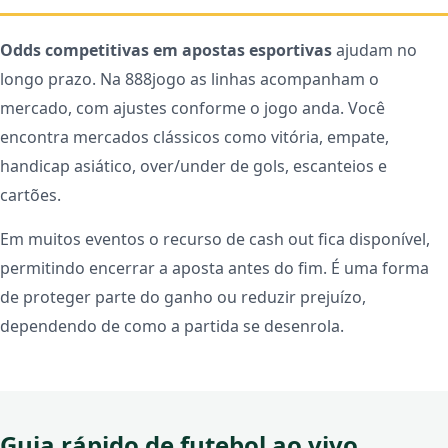
Odds competitivas em apostas esportivas
ajudam no
longo prazo. Na 888jogo as linhas acompanham o
mercado, com ajustes conforme o jogo anda. Você
encontra mercados clássicos como vitória, empate,
handicap asiático, over/under de gols, escanteios e
cartões.
Em muitos eventos o recurso de cash out fica disponível,
permitindo encerrar a aposta antes do fim. É uma forma
de proteger parte do ganho ou reduzir prejuízo,
dependendo de como a partida se desenrola.
Guia rápido de futebol ao vivo