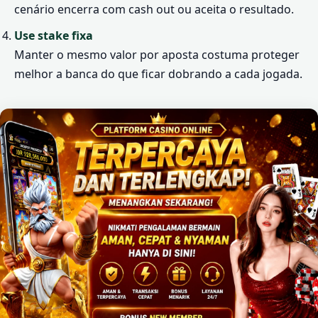
cenário encerra com cash out ou aceita o resultado.
Use stake fixa
Manter o mesmo valor por aposta costuma proteger
melhor a banca do que ficar dobrando a cada jogada.