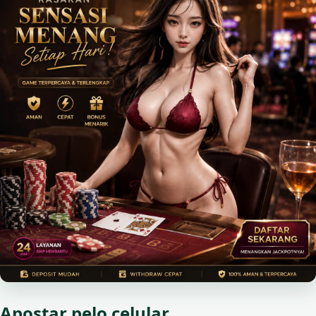
Apostar pelo celular