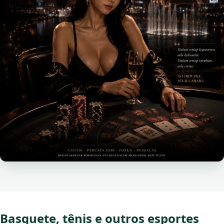
Basquete, tênis e outros esportes