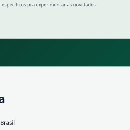
 específicos pra experimentar as novidades
a
Brasil