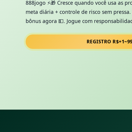
888jogo ⚡️🎁 Cresce quando você usa as 
meta diária + controle de risco sem pressa.
bônus agora 💵. Jogue com responsabilidade
REGISTRO R$+1~9