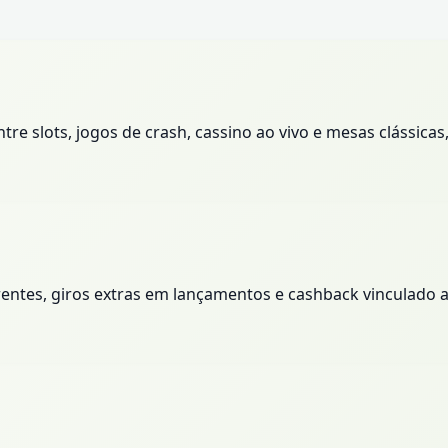
tre slots, jogos de crash, cassino ao vivo e mesas clássic
rentes, giros extras em lançamentos e cashback vinculado