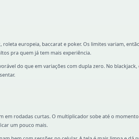
 roleta europeia, baccarat e poker. Os limites variam, en
ltos pra quem já tem mais experiência.
vorável do que em variações com dupla zero. No blackjack, 
sentar.
am em rodadas curtas. O multiplicador sobe até o momento
ficar um pouco mais.
am bem com sessões no celular. A tela é mais limpa e dá pr