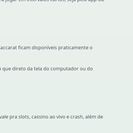
 baccarat ficam disponíveis praticamente o
ó que direto da tela do computador ou do
le pra slots, cassino ao vivo e crash, além de