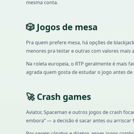
mesma conta.
🎲 Jogos de mesa
Pra quem prefere mesa, há opções de blackjack,
menores pra testar e outras com valores mais a
Na roleta europeia, o RTP geralmente é mais fa
agrada quem gosta de estudar o jogo antes de 
🚀 Crash games
Aviator, Spaceman e outros jogos de crash foc
embora” — a decisão é sacar antes ou arriscar 
Por serem rápidos e diretos, esses jogos combin