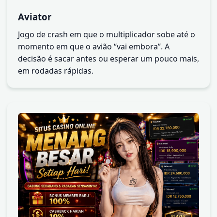
Aviator
Jogo de crash em que o multiplicador sobe até o
momento em que o avião “vai embora”. A
decisão é sacar antes ou esperar um pouco mais,
em rodadas rápidas.