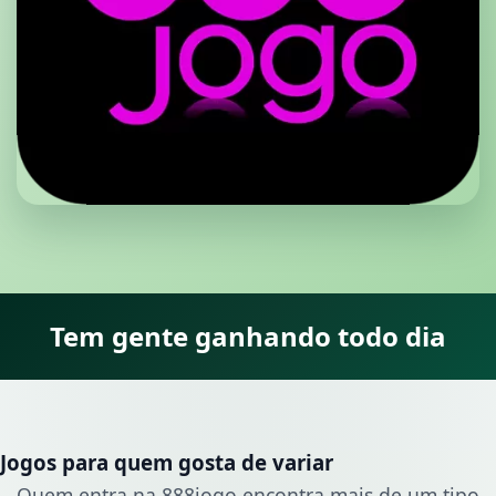
Tem gente ganhando todo dia
Jogos para quem gosta de variar
Quem entra na 888jogo encontra mais de um tipo