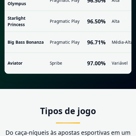
96.50%
Pragmatic Play
Alta
Olympus
Starlight
96.50%
Pragmatic Play
Alta
Princess
96.71%
Big Bass Bonanza
Pragmatic Play
Média-Alta
97.00%
Aviator
Spribe
Variável
Tipos de jogo
Do caça‑níqueis às apostas esportivas em um