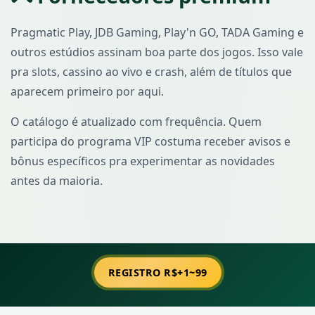
Pragmatic Play, JDB Gaming, Play'n GO, TADA Gaming e
outros estúdios assinam boa parte dos jogos. Isso vale
pra slots, cassino ao vivo e crash, além de títulos que
aparecem primeiro por aqui.
O catálogo é atualizado com frequência. Quem
participa do programa VIP costuma receber avisos e
bônus específicos pra experimentar as novidades
antes da maioria.
REGISTRO R$+1~99