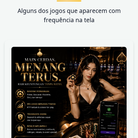
Alguns dos jogos que aparecem com
frequência na tela