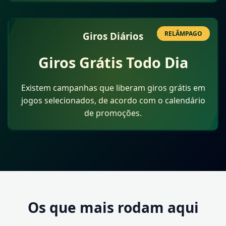
RELÂMPAGO
Giros Diários
Giros Grátis Todo Dia
Existem campanhas que liberam giros grátis em
jogos selecionados, de acordo com o calendário
de promoções.
Os que mais rodam aqui