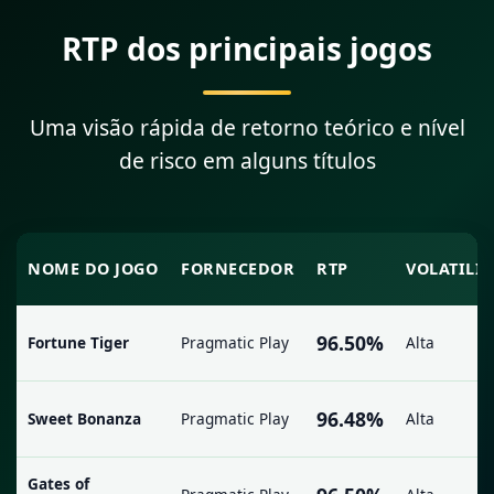
RTP dos principais jogos
Uma visão rápida de retorno teórico e nível
de risco em alguns títulos
NOME DO JOGO
FORNECEDOR
RTP
VOLATILI
96.50%
Fortune Tiger
Pragmatic Play
Alta
96.48%
Sweet Bonanza
Pragmatic Play
Alta
Gates of