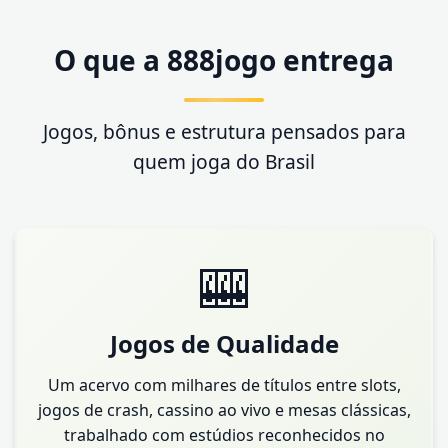
O que a 888jogo entrega
Jogos, bônus e estrutura pensados para
quem joga do Brasil
🎰
Jogos de Qualidade
Um acervo com milhares de títulos entre slots,
jogos de crash, cassino ao vivo e mesas clássicas,
trabalhado com estúdios reconhecidos no