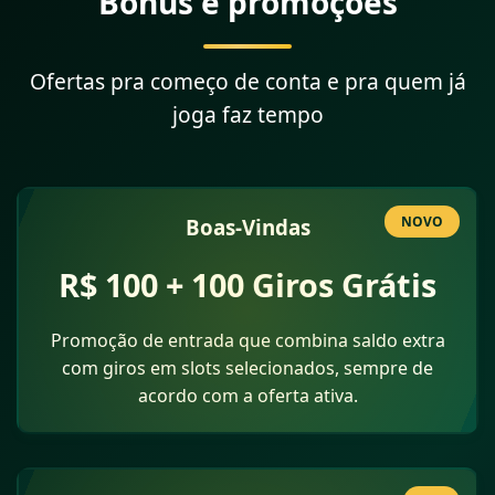
Bônus e promoções
Ofertas pra começo de conta e pra quem já
joga faz tempo
NOVO
Boas-Vindas
R$ 100 + 100 Giros Grátis
Promoção de entrada que combina saldo extra
com giros em slots selecionados, sempre de
acordo com a oferta ativa.