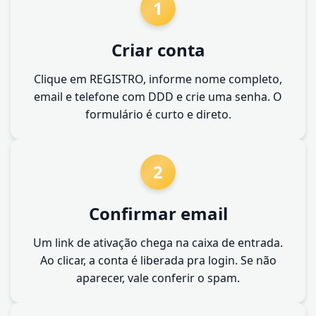
1
Criar conta
Clique em REGISTRO, informe nome completo,
email e telefone com DDD e crie uma senha. O
formulário é curto e direto.
2
Confirmar email
Um link de ativação chega na caixa de entrada.
Ao clicar, a conta é liberada pra login. Se não
aparecer, vale conferir o spam.