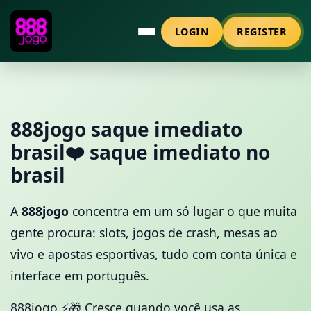
LOGIN
REGISTER
888jogo saque imediato
brasil❤️ saque imediato no
brasil
A
888jogo
concentra em um só lugar o que muita
gente procura: slots, jogos de crash, mesas ao
vivo e apostas esportivas, tudo com conta única e
interface em português.
888jogo ⚡️🎁 Cresce quando você usa as