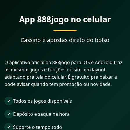
App 888jogo no celular
Cassino e apostas direto do bolso
O aplicativo oficial da 888jogo para iOS e Android traz
os mesmos jogos e funções do site, em layout
adaptado pra tela do celular. É gratuito pra baixar e
pode avisar quando tem promoção ou novidade.
✓
Todos os jogos disponíveis
✓
Depósito e saque na hora
✓
Suporte o tempo todo