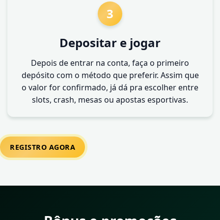
3
Depositar e jogar
Depois de entrar na conta, faça o primeiro
depósito com o método que preferir. Assim que
o valor for confirmado, já dá pra escolher entre
slots, crash, mesas ou apostas esportivas.
REGISTRO AGORA