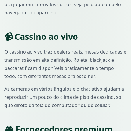
pra jogar em intervalos curtos, seja pelo app ou pelo
navegador do aparelho.
📹 Cassino ao vivo
O cassino ao vivo traz dealers reais, mesas dedicadas e
transmissão em alta definição. Roleta, blackjack e
baccarat ficam disponíveis praticamente o tempo
todo, com diferentes mesas pra escolher.
As câmeras em vários ângulos e o chat ativo ajudam a
reproduzir um pouco do clima de piso de cassino, só
que direto da tela do computador ou do celular.
🎮 Fornecedores premium