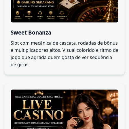
Sweet Bonanza
Slot com mecânica de cascata, rodadas de bônus
e multiplicadores altos. Visual colorido e ritmo de
jogo que agrada quem gosta de ver sequência
de giros.