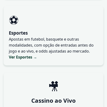
⚽
Esportes
Apostas em futebol, basquete e outras
modalidades, com opção de entradas antes do
jogo e ao vivo, e odds ajustadas ao mercado.
Ver Esportes →
🎥
Cassino ao Vivo