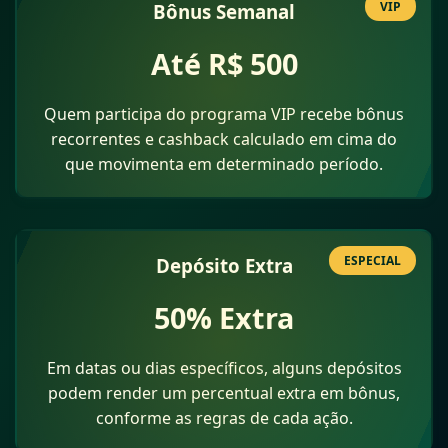
VIP
Bônus Semanal
Até R$ 500
Quem participa do programa VIP recebe bônus
recorrentes e cashback calculado em cima do
que movimenta em determinado período.
ESPECIAL
Depósito Extra
50% Extra
Em datas ou dias específicos, alguns depósitos
podem render um percentual extra em bônus,
conforme as regras de cada ação.