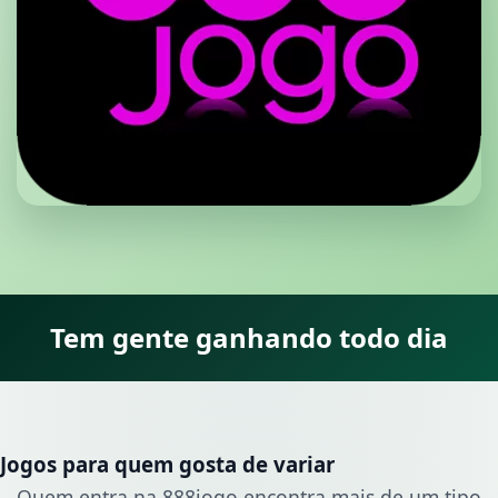
Tem gente ganhando todo dia
Jogos para quem gosta de variar
Quem entra na 888jogo encontra mais de um tipo