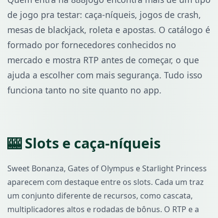
de jogo pra testar: caça‑níqueis, jogos de crash,
mesas de blackjack, roleta e apostas. O catálogo é
formado por fornecedores conhecidos no
mercado e mostra RTP antes de começar, o que
ajuda a escolher com mais segurança. Tudo isso
funciona tanto no site quanto no app.
🎰 Slots e caça-níqueis
Sweet Bonanza, Gates of Olympus e Starlight Princess
aparecem com destaque entre os slots. Cada um traz
um conjunto diferente de recursos, como cascata,
multiplicadores altos e rodadas de bônus. O RTP e a