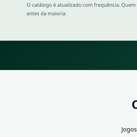
O catálogo é atualizado com frequência. Quem 
antes da maioria.
Jogos