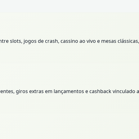
tre slots, jogos de crash, cassino ao vivo e mesas clássic
rentes, giros extras em lançamentos e cashback vinculado