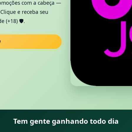
promoções com a cabeça —
 Clique e receba seu
 (+18) 🛡️.
9
Tem gente ganhando todo dia