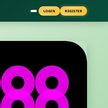
LOGIN
REGISTER