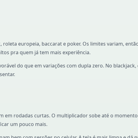
 roleta europeia, baccarat e poker. Os limites variam, en
ltos pra quem já tem mais experiência.
vorável do que em variações com dupla zero. No blackjack, 
sentar.
am em rodadas curtas. O multiplicador sobe até o momento
ficar um pouco mais.
am bem com sessões no celular. A tela é mais limpa e dá pr