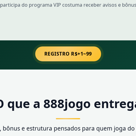
participa do programa VIP costuma receber avisos e bônus
REGISTRO R$+1~99
O que a 888jogo entreg
, bônus e estrutura pensados para quem joga do 