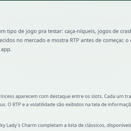
tipo de jogo pra testar: caça‑níqueis, jogos de crash
ecidos no mercado e mostra RTP antes de começar, o 
 app.
rincess aparecem com destaque entre os slots. Cada um tr
us. O RTP e a volatilidade são exibidos na tela de informaçã
ucky Lady's Charm completam a lista de clássicos, disponív