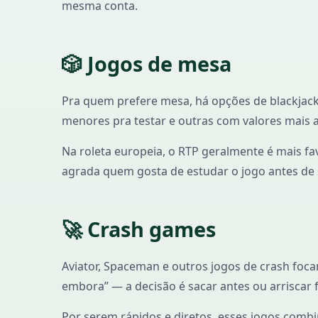
mesma conta.
🎲 Jogos de mesa
Pra quem prefere mesa, há opções de blackjack,
menores pra testar e outras com valores mais a
Na roleta europeia, o RTP geralmente é mais fa
agrada quem gosta de estudar o jogo antes de 
🚀 Crash games
Aviator, Spaceman e outros jogos de crash foc
embora” — a decisão é sacar antes ou arriscar 
Por serem rápidos e diretos, esses jogos combin