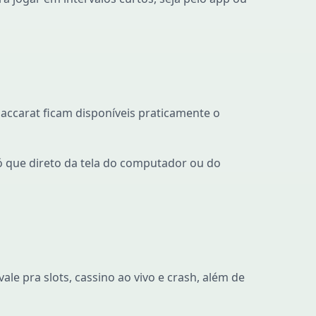
 baccarat ficam disponíveis praticamente o
ó que direto da tela do computador ou do
le pra slots, cassino ao vivo e crash, além de