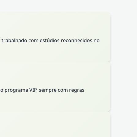
as, trabalhado com estúdios reconhecidos no
 ao programa VIP, sempre com regras