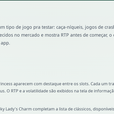
tipo de jogo pra testar: caça‑níqueis, jogos de crash
ecidos no mercado e mostra RTP antes de começar, o 
 app.
rincess aparecem com destaque entre os slots. Cada um tr
us. O RTP e a volatilidade são exibidos na tela de informaçã
ucky Lady's Charm completam a lista de clássicos, disponív