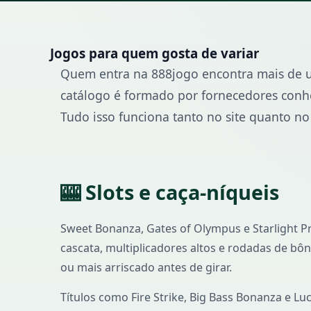
Jogos para quem gosta de variar
Quem entra na 888jogo encontra mais de um 
catálogo é formado por fornecedores conh
Tudo isso funciona tanto no site quanto no
🎰 Slots e caça-níqueis
Sweet Bonanza, Gates of Olympus e Starlight P
cascata, multiplicadores altos e rodadas de bôn
ou mais arriscado antes de girar.
Títulos como Fire Strike, Big Bass Bonanza e L