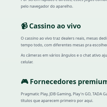
pelo navegador do aparelho.
📹 Cassino ao vivo
O cassino ao vivo traz dealers reais, mesas ded
tempo todo, com diferentes mesas pra escolher
As câmeras em vários ângulos e o chat ativo aj
celular.
🎮 Fornecedores premiu
Pragmatic Play, JDB Gaming, Play'n GO, TADA Gam
títulos que aparecem primeiro por aqui.