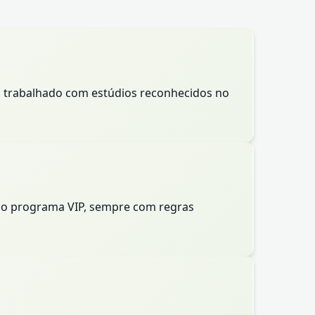
as, trabalhado com estúdios reconhecidos no
 ao programa VIP, sempre com regras