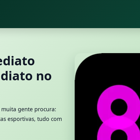
ediato
ediato no
 muita gente procura:
tas esportivas, tudo com