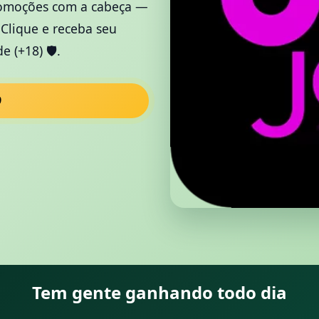
promoções com a cabeça —
 Clique e receba seu
 (+18) 🛡️.
9
Tem gente ganhando todo dia