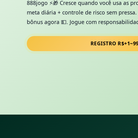
888jogo ⚡️🎁 Cresce quando você usa as 
meta diária + controle de risco sem pressa.
bônus agora 💵. Jogue com responsabilidade
REGISTRO R$+1~9