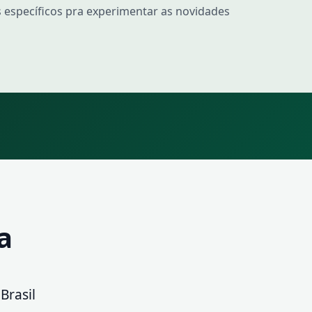
 específicos pra experimentar as novidades
a
Brasil