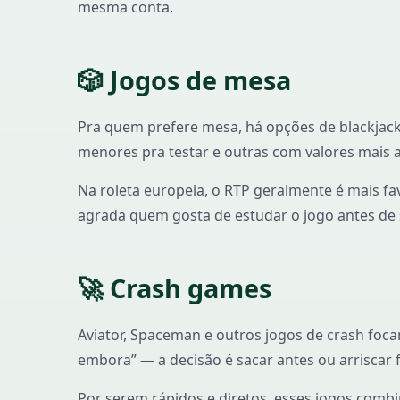
mesma conta.
🎲 Jogos de mesa
Pra quem prefere mesa, há opções de blackjack,
menores pra testar e outras com valores mais a
Na roleta europeia, o RTP geralmente é mais fa
agrada quem gosta de estudar o jogo antes de 
🚀 Crash games
Aviator, Spaceman e outros jogos de crash foc
embora” — a decisão é sacar antes ou arriscar 
Por serem rápidos e diretos, esses jogos combin