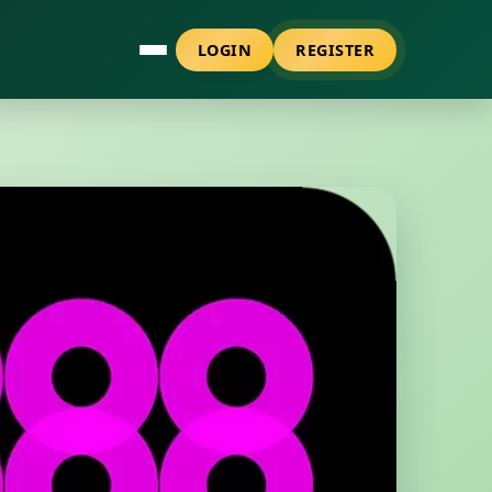
LOGIN
REGISTER