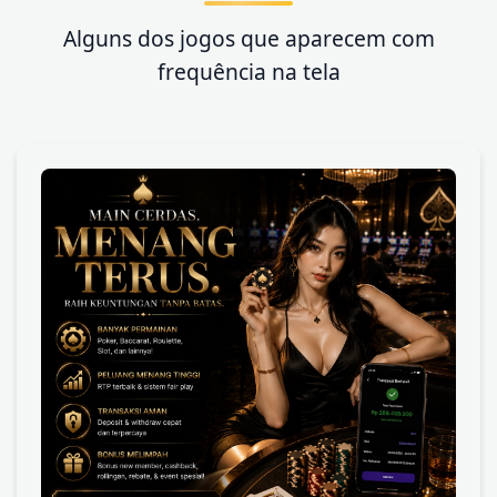
Alguns dos jogos que aparecem com
frequência na tela