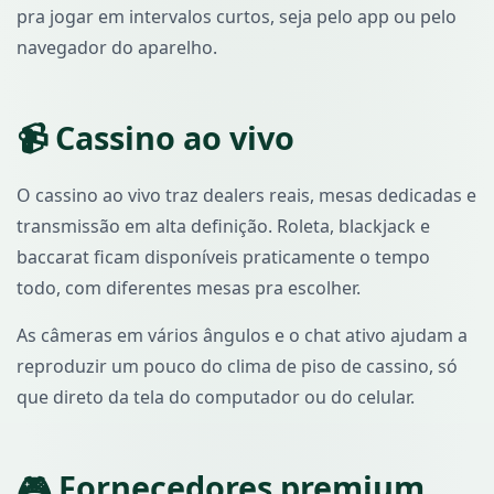
pra jogar em intervalos curtos, seja pelo app ou pelo
navegador do aparelho.
📹 Cassino ao vivo
O cassino ao vivo traz dealers reais, mesas dedicadas e
transmissão em alta definição. Roleta, blackjack e
baccarat ficam disponíveis praticamente o tempo
todo, com diferentes mesas pra escolher.
As câmeras em vários ângulos e o chat ativo ajudam a
reproduzir um pouco do clima de piso de cassino, só
que direto da tela do computador ou do celular.
🎮 Fornecedores premium