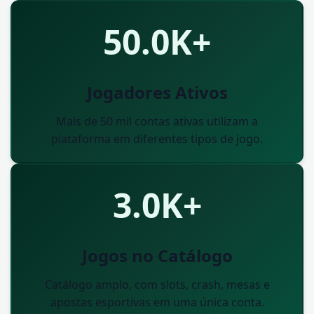
50.0K+
Jogadores Ativos
Mais de 50 mil contas ativas utilizam a
plataforma em diferentes tipos de jogo.
3.0K+
Jogos no Catálogo
Catálogo amplo, com slots, crash, mesas e
apostas esportivas em uma única conta.