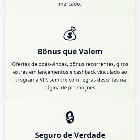
mercado.
💰
Bônus que Valem
Ofertas de boas‑vindas, bônus recorrentes, giros
extras em lançamentos e cashback vinculado ao
programa VIP, sempre com regras descritas na
página de promoções.
🔒
Seguro de Verdade