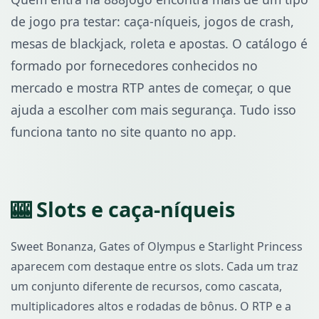
de jogo pra testar: caça‑níqueis, jogos de crash,
mesas de blackjack, roleta e apostas. O catálogo é
formado por fornecedores conhecidos no
mercado e mostra RTP antes de começar, o que
ajuda a escolher com mais segurança. Tudo isso
funciona tanto no site quanto no app.
🎰 Slots e caça-níqueis
Sweet Bonanza, Gates of Olympus e Starlight Princess
aparecem com destaque entre os slots. Cada um traz
um conjunto diferente de recursos, como cascata,
multiplicadores altos e rodadas de bônus. O RTP e a