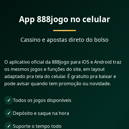
App 888jogo no celular
Cassino e apostas direto do bolso
O aplicativo oficial da 888jogo para iOS e Android traz
os mesmos jogos e funções do site, em layout
adaptado pra tela do celular. É gratuito pra baixar e
pode avisar quando tem promoção ou novidade.
✓
Todos os jogos disponíveis
✓
Depósito e saque na hora
✓
Suporte o tempo todo