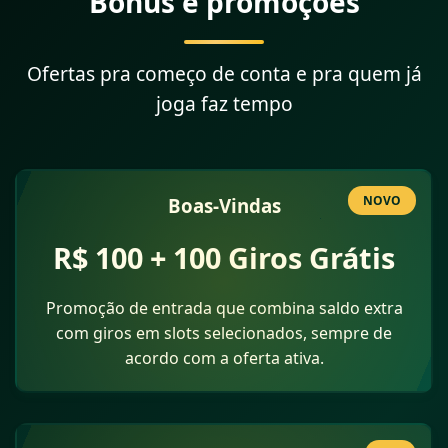
Bônus e promoções
Ofertas pra começo de conta e pra quem já
joga faz tempo
NOVO
Boas-Vindas
R$ 100 + 100 Giros Grátis
Promoção de entrada que combina saldo extra
com giros em slots selecionados, sempre de
acordo com a oferta ativa.