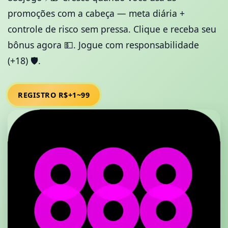
promoções com a cabeça — meta diária +
controle de risco sem pressa. Clique e receba seu
bônus agora 💵. Jogue com responsabilidade
(+18) 🛡️.
REGISTRO R$+1~99