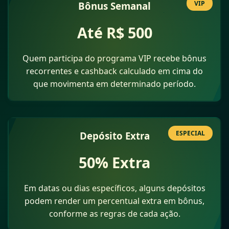
VIP
Bônus Semanal
Até R$ 500
Quem participa do programa VIP recebe bônus
recorrentes e cashback calculado em cima do
que movimenta em determinado período.
ESPECIAL
Depósito Extra
50% Extra
Em datas ou dias específicos, alguns depósitos
podem render um percentual extra em bônus,
conforme as regras de cada ação.