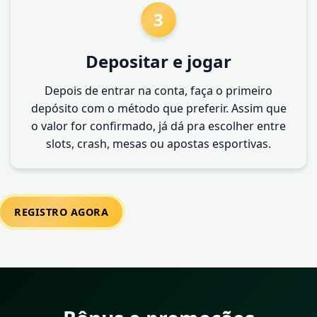
3
Depositar e jogar
Depois de entrar na conta, faça o primeiro
depósito com o método que preferir. Assim que
o valor for confirmado, já dá pra escolher entre
slots, crash, mesas ou apostas esportivas.
REGISTRO AGORA