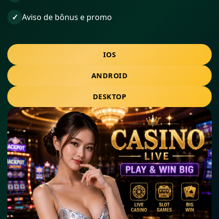
✓
Aviso de bônus e promo
IOS
ANDROID
DESKTOP