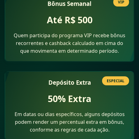
VIP
Bônus Semanal
Até R$ 500
Quem participa do programa VIP recebe bônus
recorrentes e cashback calculado em cima do
que movimenta em determinado período.
ESPECIAL
Depósito Extra
50% Extra
Em datas ou dias específicos, alguns depósitos
podem render um percentual extra em bônus,
conforme as regras de cada ação.