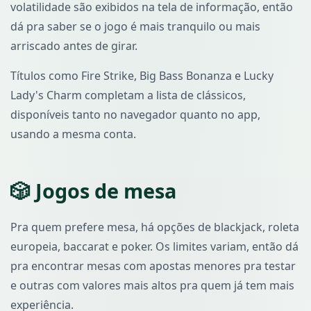
volatilidade são exibidos na tela de informação, então
dá pra saber se o jogo é mais tranquilo ou mais
arriscado antes de girar.
Títulos como Fire Strike, Big Bass Bonanza e Lucky
Lady's Charm completam a lista de clássicos,
disponíveis tanto no navegador quanto no app,
usando a mesma conta.
🎲 Jogos de mesa
Pra quem prefere mesa, há opções de blackjack, roleta
europeia, baccarat e poker. Os limites variam, então dá
pra encontrar mesas com apostas menores pra testar
e outras com valores mais altos pra quem já tem mais
experiência.