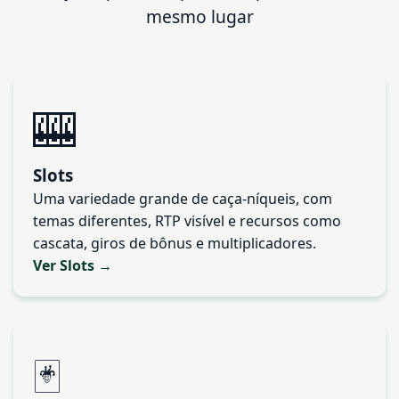
mesmo lugar
🎰
Slots
Uma variedade grande de caça‑níqueis, com
temas diferentes, RTP visível e recursos como
cascata, giros de bônus e multiplicadores.
Ver Slots →
🃏