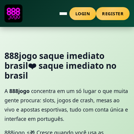
LOGIN
REGISTER
888jogo saque imediato
brasil❤️ saque imediato no
brasil
A
888jogo
concentra em um só lugar o que muita
gente procura: slots, jogos de crash, mesas ao
vivo e apostas esportivas, tudo com conta única e
interface em português.
888jogo ⚡️🎁 Cresce quando você usa as