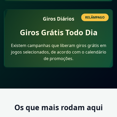
RELÂMPAGO
Giros Diários
Giros Grátis Todo Dia
Existem campanhas que liberam giros grátis em
jogos selecionados, de acordo com o calendário
de promoções.
Os que mais rodam aqui