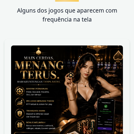
Alguns dos jogos que aparecem com
frequência na tela