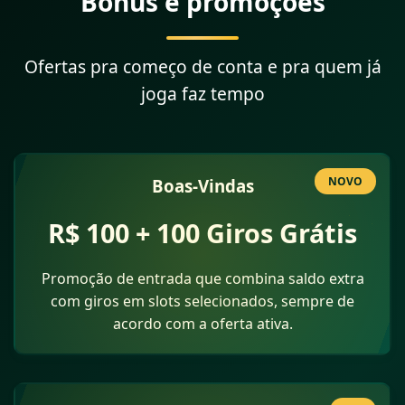
Bônus e promoções
Ofertas pra começo de conta e pra quem já
joga faz tempo
NOVO
Boas-Vindas
R$ 100 + 100 Giros Grátis
Promoção de entrada que combina saldo extra
com giros em slots selecionados, sempre de
acordo com a oferta ativa.