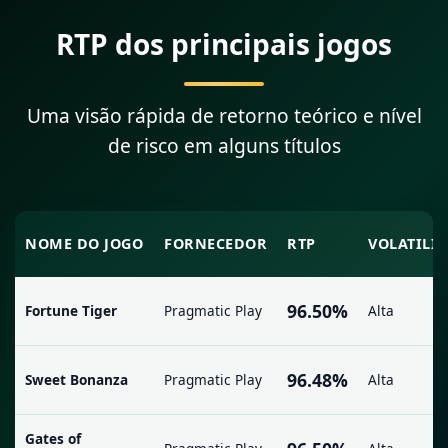
RTP dos principais jogos
Uma visão rápida de retorno teórico e nível
de risco em alguns títulos
NOME DO JOGO
FORNECEDOR
RTP
VOLATILI
96.50%
Fortune Tiger
Pragmatic Play
Alta
96.48%
Sweet Bonanza
Pragmatic Play
Alta
Gates of