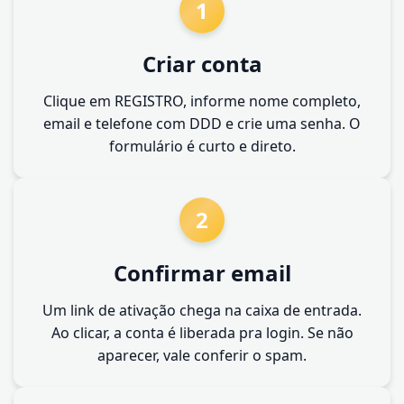
1
Criar conta
Clique em REGISTRO, informe nome completo,
email e telefone com DDD e crie uma senha. O
formulário é curto e direto.
2
Confirmar email
Um link de ativação chega na caixa de entrada.
Ao clicar, a conta é liberada pra login. Se não
aparecer, vale conferir o spam.