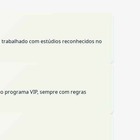
as, trabalhado com estúdios reconhecidos no
 ao programa VIP, sempre com regras