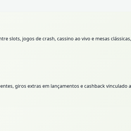
tre slots, jogos de crash, cassino ao vivo e mesas clássic
rentes, giros extras em lançamentos e cashback vinculado