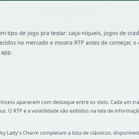
tipo de jogo pra testar: caça‑níqueis, jogos de crash
ecidos no mercado e mostra RTP antes de começar, o 
 app.
rincess aparecem com destaque entre os slots. Cada um tr
us. O RTP e a volatilidade são exibidos na tela de informaçã
ucky Lady's Charm completam a lista de clássicos, disponív