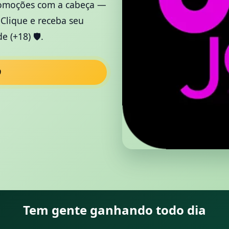
promoções com a cabeça —
 Clique e receba seu
 (+18) 🛡️.
9
Tem gente ganhando todo dia