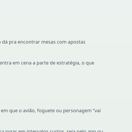
tão dá pra encontrar mesas com apostas
entra em cena a parte de estratégia, o que
 em que o avião, foguete ou personagem “vai
a jogar em intervalos curtos, seja pelo app ou