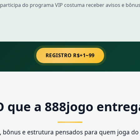
participa do programa VIP costuma receber avisos e bônus
REGISTRO R$+1~99
O que a 888jogo entreg
, bônus e estrutura pensados para quem joga do 