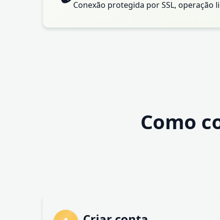
Conexão protegida por SSL, operação l
Como co
Criar conta