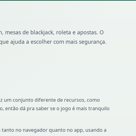
, mesas de blackjack, roleta e apostas. O
que ajuda a escolher com mais segurança.
az um conjunto diferente de recursos, como
o, então dá pra saber se o jogo é mais tranquilo
eis tanto no navegador quanto no app, usando a