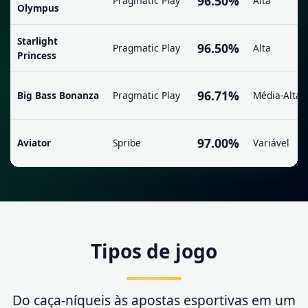
96.50%
Pragmatic Play
Alta
Olympus
Starlight
96.50%
Pragmatic Play
Alta
Princess
96.71%
Big Bass Bonanza
Pragmatic Play
Média-Alta
97.00%
Aviator
Spribe
Variável
Tipos de jogo
Do caça‑níqueis às apostas esportivas em um