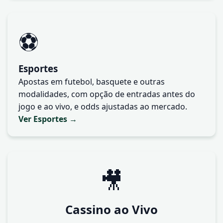
⚽
Esportes
Apostas em futebol, basquete e outras
modalidades, com opção de entradas antes do
jogo e ao vivo, e odds ajustadas ao mercado.
Ver Esportes →
🎥
Cassino ao Vivo