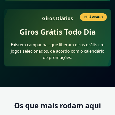
RELÂMPAGO
Giros Diários
Giros Grátis Todo Dia
Existem campanhas que liberam giros grátis em
jogos selecionados, de acordo com o calendário
de promoções.
Os que mais rodam aqui