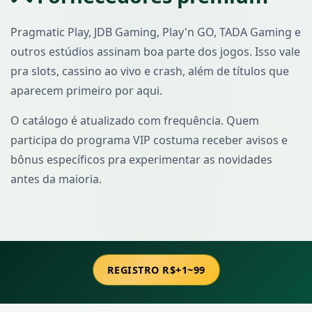
Pragmatic Play, JDB Gaming, Play'n GO, TADA Gaming e
outros estúdios assinam boa parte dos jogos. Isso vale
pra slots, cassino ao vivo e crash, além de títulos que
aparecem primeiro por aqui.
O catálogo é atualizado com frequência. Quem
participa do programa VIP costuma receber avisos e
bônus específicos pra experimentar as novidades
antes da maioria.
REGISTRO R$+1~99