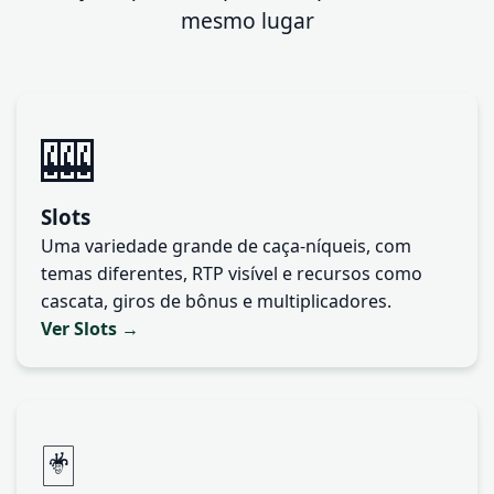
mesmo lugar
🎰
Slots
Uma variedade grande de caça‑níqueis, com
temas diferentes, RTP visível e recursos como
cascata, giros de bônus e multiplicadores.
Ver Slots →
🃏