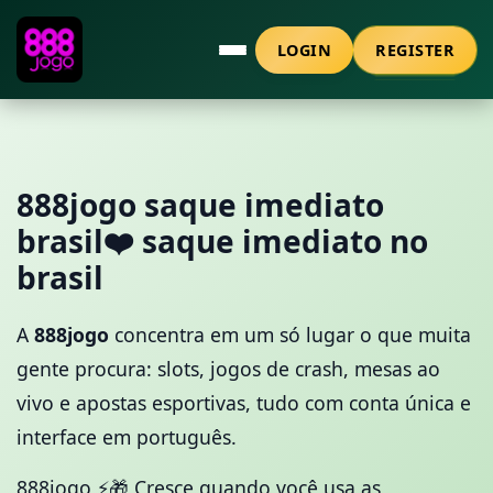
LOGIN
REGISTER
888jogo saque imediato
brasil❤️ saque imediato no
brasil
A
888jogo
concentra em um só lugar o que muita
gente procura: slots, jogos de crash, mesas ao
vivo e apostas esportivas, tudo com conta única e
interface em português.
888jogo ⚡️🎁 Cresce quando você usa as