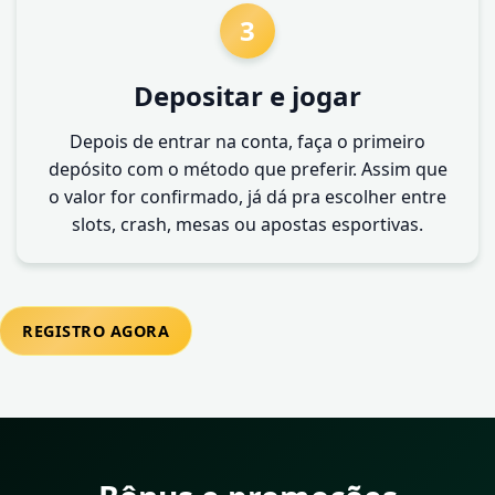
3
Depositar e jogar
Depois de entrar na conta, faça o primeiro
depósito com o método que preferir. Assim que
o valor for confirmado, já dá pra escolher entre
slots, crash, mesas ou apostas esportivas.
REGISTRO AGORA