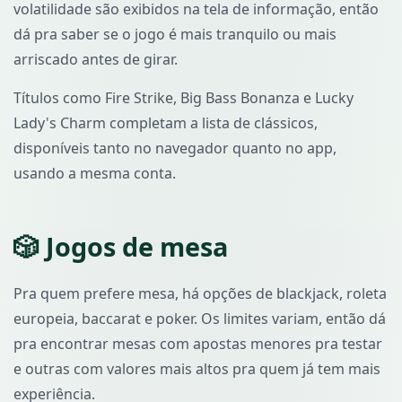
volatilidade são exibidos na tela de informação, então
dá pra saber se o jogo é mais tranquilo ou mais
arriscado antes de girar.
Títulos como Fire Strike, Big Bass Bonanza e Lucky
Lady's Charm completam a lista de clássicos,
disponíveis tanto no navegador quanto no app,
usando a mesma conta.
🎲 Jogos de mesa
Pra quem prefere mesa, há opções de blackjack, roleta
europeia, baccarat e poker. Os limites variam, então dá
pra encontrar mesas com apostas menores pra testar
e outras com valores mais altos pra quem já tem mais
experiência.