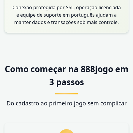
Conexão protegida por SSL, operação licenciada
e equipe de suporte em português ajudam a
manter dados e transações sob mais controle.
Como começar na 888jogo em
3 passos
Do cadastro ao primeiro jogo sem complicar