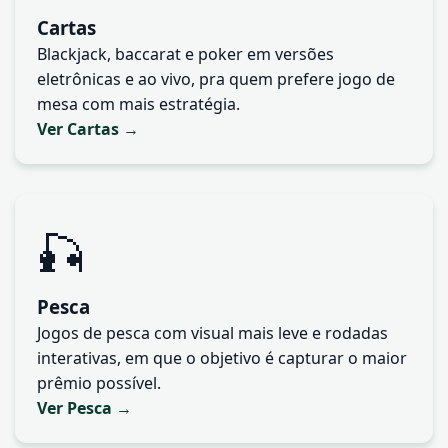
Cartas
Blackjack, baccarat e poker em versões
eletrônicas e ao vivo, pra quem prefere jogo de
mesa com mais estratégia.
Ver Cartas →
🎣
Pesca
Jogos de pesca com visual mais leve e rodadas
interativas, em que o objetivo é capturar o maior
prêmio possível.
Ver Pesca →