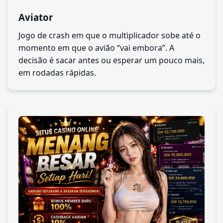
Aviator
Jogo de crash em que o multiplicador sobe até o
momento em que o avião “vai embora”. A
decisão é sacar antes ou esperar um pouco mais,
em rodadas rápidas.